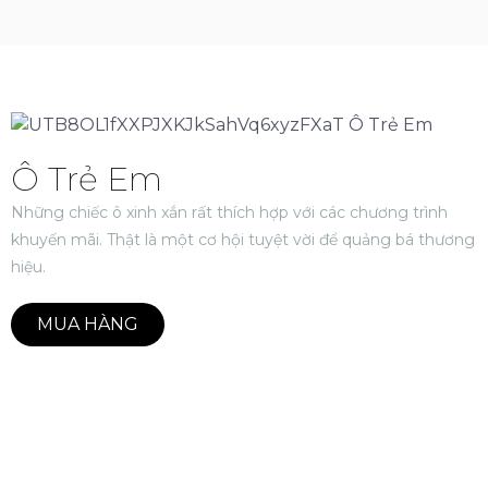
Ô Trẻ Em
Những chiếc ô xinh xắn rất thích hợp với các chương trình
khuyến mãi. Thật là một cơ hội tuyệt vời để quảng bá thương
hiệu.
MUA HÀNG