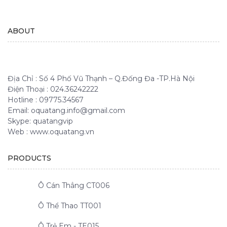
ABOUT
Địa Chỉ : Số 4 Phố Vũ Thạnh – Q.Đống Đa -TP.Hà Nội
Điện Thoại : 024.36242222
Hotline : 09775.34567
Email: oquatang.info@gmail.com
Skype: quatangvip
Web : www.oquatang.vn
PRODUCTS
Ô Cán Thẳng CT006
Ô Thể Thao TT001
Ô Trẻ Em - TE015