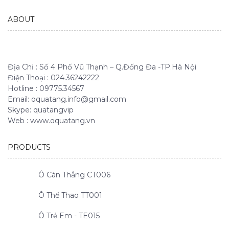
ABOUT
Địa Chỉ : Số 4 Phố Vũ Thạnh – Q.Đống Đa -TP.Hà Nội
Điện Thoại : 024.36242222
Hotline : 09775.34567
Email: oquatang.info@gmail.com
Skype: quatangvip
Web : www.oquatang.vn
PRODUCTS
Ô Cán Thẳng CT006
Ô Thể Thao TT001
Ô Trẻ Em - TE015