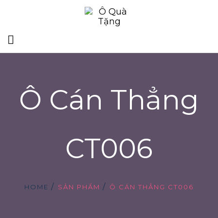
Ô Cán Thẳng
CT006
HOME
SẢN PHẨM
Ô CÁN THẲNG CT006